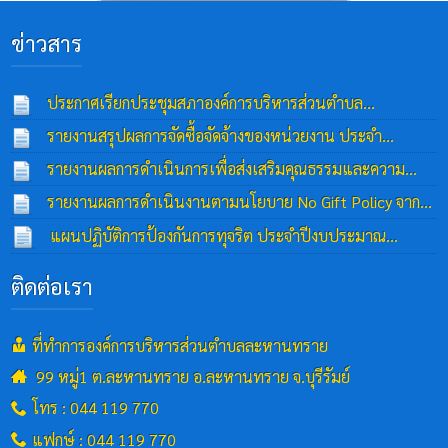
ข่าวสาร
ประกาศเรียกประชุมสภาองค์การบริหารส่วนตำบล
ละหานทราย สมัยสามัญที่ ๓ ประจำปี พ.ศ.๒๕๖๙
รายงานสรุปผลการจัดซื้อจัดจ้างของหน่วยงาน ประจำ
04
ปีงบประมาณ พ.ศ.๒๕๖๘ (ภาพรวม)
ส.ค. 2569
รายงานผลการดำเนินการเพื่อส่งเสริมคุณธรรมและความ
25 มิ.ย. 2569
โปร่งใสภายในหน่วยงาน ปีงบประมาณ พ.ศ.๒๕๖๘
รายงานผลการดำเนินงานตามนโยบาย No Gift Policy จาก
25
การปฏิบัติหน้าที่ ในปีงบประมาณ พ.ศ.2568
มิ.ย. 2569
แผนปฏิบัติการป้องกันการทุจริต ประจำปีงบประมาณ
24 มิ.ย. 2569
พ.ศ.๒๕๖๙
23 มิ.ย. 2569
ติดต่อเรา
ที่ทำการองค์การบริหารส่วนตำบลละหานทราย
99 หมู่1 ต.ละหานทราย อ.ละหานทราย จ.บุรีรัมย์
โทร : 044 119 770
แฟกษ์ : 044 119 770