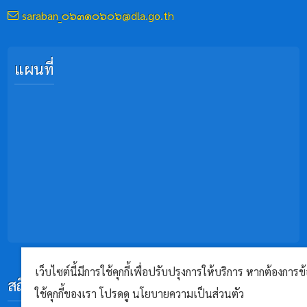
saraban_๐๖๓๑๐๖๐๖@dla.go.th
แผนที่
เว็บไซต์นี้มีการใช้คุกกี้เพื่อปรับปรุงการให้บริการ หากต้องการข้
สถิติผู้เยี่ยมชม
ใช้คุกกี้ของเรา โปรดดู นโยบายความเป็นส่วนตัว